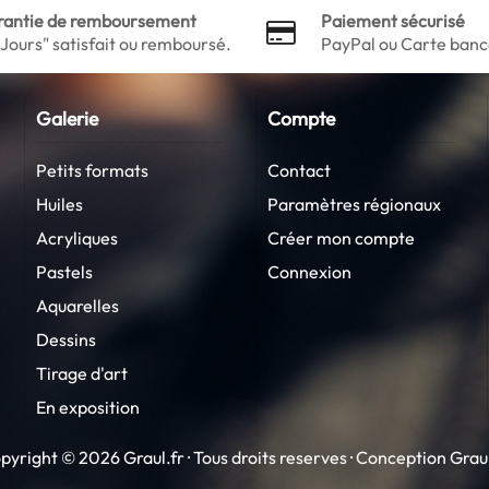
rantie de remboursement
Paiement sécurisé
 Jours" satisfait ou remboursé.
PayPal ou Carte banc
Galerie
Compte
Petits formats
Contact
Huiles
Paramètres régionaux
Acryliques
Créer mon compte
Pastels
Connexion
Aquarelles
Dessins
Tirage d'art
En exposition
pyright © 2026 Graul.fr · Tous droits reserves · Conception
Graul