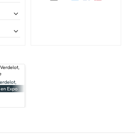
 x 27 cm
0.6 in
indiquée,
raison
ande.
commande
erdelot,
le
 en Expo