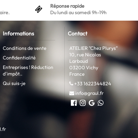
Réponse rapide
aire.
Du lundi au samedi 9h-19h
Informations
Contact
Conditions de vente
ATELIER "Chez Plurys"
10, rue Nicolas
Confidentialité
Larbaud
Entreprises ! Réduction
03200 Vichy
d'impôt..
France
Qui suis-je
+33 1622344824
info@graul.fr
.fr