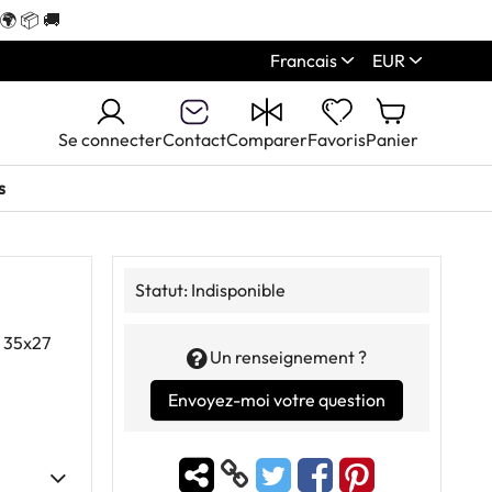
🌍 📦 🚚
Francais
EUR
Se connecter
Contact
Comparer
Favoris
Panier
s
Statut:
Indisponible
Un renseignement ?
Envoyez-moi votre question