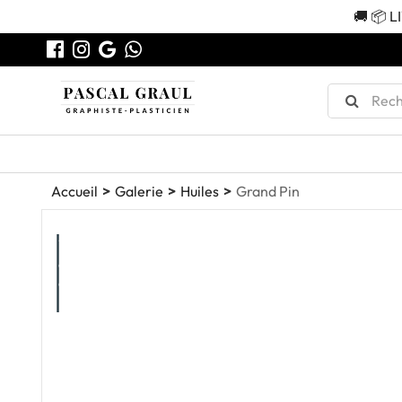
🚚 📦 L
Accueil
Galerie
Huiles
Grand Pin
Vendu
ou
en
Expo