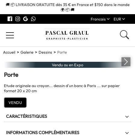
🚚 📦 LIVRAISON GRATUITE dès 35 € en France et $150 dans le monde
🌍 📦 🚚
Francais
EUR
Accueil
Galerie
Dessins
Porte
Vendu ou en Expo
Porte
Etude originale au crayon... dessin d'un banc à Paris ... sur papier
format 20 x 20 cm
VENDU
CARACTÉRISTIQUES
Dessin d'une porte à Paris
INFORMATIONS COMPLÉMENTAIRES