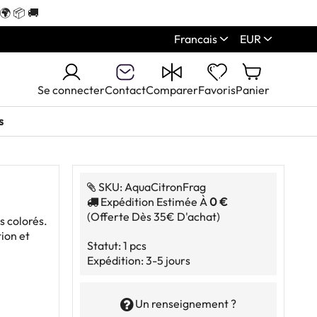
🌍 📦 🚚
Francais
EUR
Se connecter
Contact
Comparer
Favoris
Panier
s
SKU:
AquaCitronFrag
Expédition Estimée À
0 €
(offerte Dès 35€ D'achat)
s colorés.
tion et
Statut:
1 pcs
Expédition:
3-5 jours
Un renseignement ?