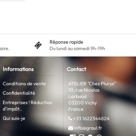
Réponse rapide
aire.
Du lundi au samedi 9h-19h
Informations
Contact
Conditions de vente
ATELIER "Chez Plurys"
10, rue Nicolas
Confidentialité
Larbaud
Entreprises ! Réduction
03200 Vichy
d'impôt..
France
Qui suis-je
+33 1622344824
info@graul.fr