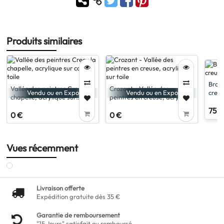
Produits similaires
Broui
Vallée des peintres Crecy la
Crozant - Vallée des
creus
Vendu ou en Expo
Vendu ou en Expo
chapelle, acrylique sur
peintres en creuse, acrylique
carton toile
sur toile
75 €
0 €
0 €
Vues récemment
Livraison offerte
Expédition gratuite dès 35 €
Garantie de remboursement
"15 Jours" satisfait ou remboursé.