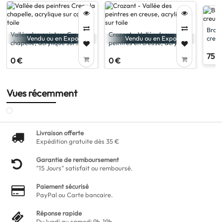
Broui
Vallée des peintres Crecy la
Crozant - Vallée des
creus
Vendu ou en Expo
Vendu ou en Expo
chapelle, acrylique sur
peintres en creuse, acrylique
carton toile
sur toile
75 €
0 €
0 €
Vues récemment
Livraison offerte
Expédition gratuite dès 35 €
Garantie de remboursement
"15 Jours" satisfait ou remboursé.
Paiement sécurisé
PayPal ou Carte bancaire.
Réponse rapide
Du lundi au samedi 9h-19h