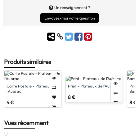
Un renseignement ?
Envoyez-moi votre question
Produits similaires
Carte Postale - Plateaux de
Print - Plateaux de l'Aubrac
Print
l'Aubrac
Banu
8 €
4 €
8 €
Vues récemment