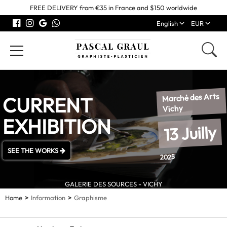
FREE DELIVERY from €35 in France and $150 worldwide
English
EUR
Marché des Arts
CURRENT
Vichy
EXHIBITION
13 Juilly
SEE THE WORKS
2025
GALERIE DES SOURCES - VICHY
Home
Information
Graphisme