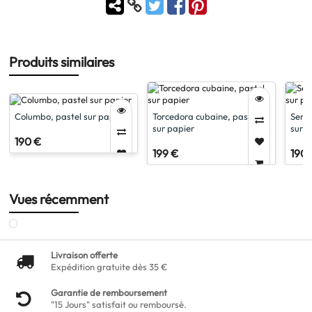
Produits similaires
Columbo, pastel sur papier
Torcedora cubaine, pastel
Serge
sur papier
sur p
190 €
199 €
190 
Vues récemment
Livraison offerte
Expédition gratuite dès 35 €
Garantie de remboursement
"15 Jours" satisfait ou remboursé.